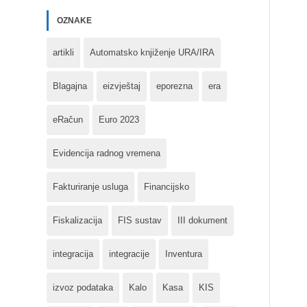
OZNAKE
artikli
Automatsko knjiženje URA/IRA
Blagajna
eizvještaj
eporezna
era
eRačun
Euro 2023
Evidencija radnog vremena
Fakturiranje usluga
Financijsko
Fiskalizacija
FIS sustav
III dokument
integracija
integracije
Inventura
izvoz podataka
Kalo
Kasa
KIS