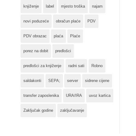
knjiženje
label
mjesto troška
najam
novi poduzeće
obračun plaće
PDV
PDV obrazac
plaća
Plaće
porez na dobit
predlošci
predlošci za knjiženje
radni sati
Robno
saldakonti
SEPA;
server
sidrene cijene
transfer zaposlenika
URA/IRA
uvoz kartica
Zaključak godine
zaključavanje