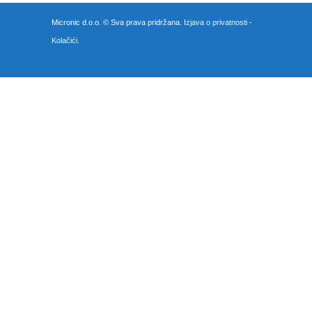
Micronic d.o.o. © Sva prava pridržana.
Izjava o privatnosti
-
Kolačići
.