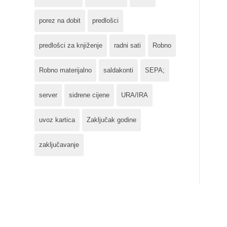
porez na dobit
predlošci
predlošci za knjiženje
radni sati
Robno
Robno materijalno
saldakonti
SEPA;
server
sidrene cijene
URA/IRA
uvoz kartica
Zaključak godine
zaključavanje