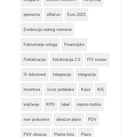
eporezna
eRačun
Euro 2023
Evidencija radnog vremena
Fakturiranje usluga
Financijsko
Fiskalizacija
fiskalizacija 2.0
FIS sustav
III dokument
integracija
integracije
Inventura
izvoz podataka
Kasa
KIS
knjiženje
KPD
label
mjesto troška
novi poduzeće
obračun plaće
PDV
PDV obrazac
Platna lista
Plaće