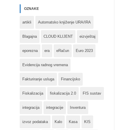
OZNAKE
artikli
Automatsko knjiženje URA/IRA
Blagajna
CLOUD KLIJENT
eizvještaj
eporezna
era
eRačun
Euro 2023
Evidencija radnog vremena
Fakturiranje usluga
Financijsko
Fiskalizacija
fiskalizacija 2.0
FIS sustav
integracija
integracije
Inventura
izvoz podataka
Kalo
Kasa
KIS