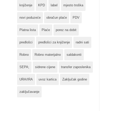
knjiženje
KPD
label
mjesto troška
novi poduzeće
obračun plaće
PDV
Platna lista
Plaće
porez na dobit
predlošci
predlošci za knjiženje
radni sati
Robno
Robno materijalno
saldakonti
SEPA;
sidrene cijene
transfer zaposlenika
URA/IRA
uvoz kartica
Zaključak godine
zaključavanje