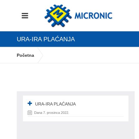
URA-IRA PLAĆANJA
Početna
Postupak oporezivanja prema naplaćenim
naknadama
ura-ira plaćanja
URA-IRA PLAĆANJA
Dana 7. prosinca 2022.