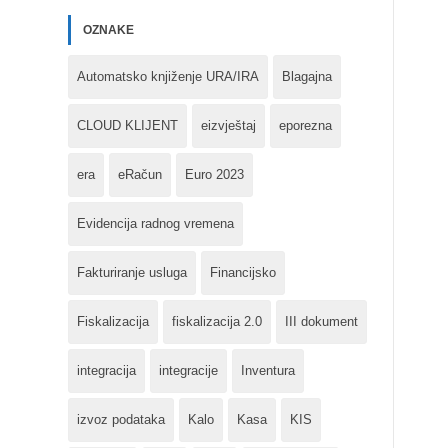
OZNAKE
Automatsko knjiženje URA/IRA
Blagajna
CLOUD KLIJENT
eizvještaj
eporezna
era
eRačun
Euro 2023
Evidencija radnog vremena
Fakturiranje usluga
Financijsko
Fiskalizacija
fiskalizacija 2.0
III dokument
integracija
integracije
Inventura
izvoz podataka
Kalo
Kasa
KIS