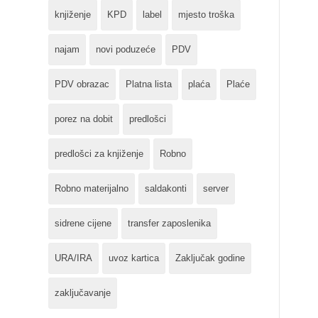
knjiženje
KPD
label
mjesto troška
najam
novi poduzeće
PDV
PDV obrazac
Platna lista
plaća
Plaće
porez na dobit
predlošci
predlošci za knjiženje
Robno
Robno materijalno
saldakonti
server
sidrene cijene
transfer zaposlenika
URA/IRA
uvoz kartica
Zaključak godine
zaključavanje