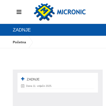
ZADNJE
Početna
Kako definirati primitak Plaća za obračun po
evidenciji radnog vremena?
ZADNJE
ZADNJE
Dana 11. veljače 2025.