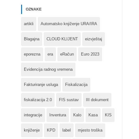
OZNAKE
artikli
Automatsko knjiženje URA/IRA
Blagajna
CLOUD KLIJENT
eizvještaj
eporezna
era
eRačun
Euro 2023
Evidencija radnog vremena
Fakturiranje usluga
Fiskalizacija
fiskalizacija 2.0
FIS sustav
III dokument
integracije
Inventura
Kalo
Kasa
KIS
knjiženje
KPD
label
mjesto troška