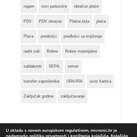
najam
novi poduzeće
obračun plaće
PDV
PDV obrazac
Platna lista
plaća
Plaće
predlošci
predlošci za knjiženje
radni sati
Robno
Robno materijalno
saldakonti
SEPA;
server
transfer zaposlenika
URA/IRA
uvoz kartica
Zaključak godine
zaključavanje
U skladu s novom europskom regulativom, micronic.hr je
nadogradio politiku privatnosti i korištenja kolačića. Kolačiće