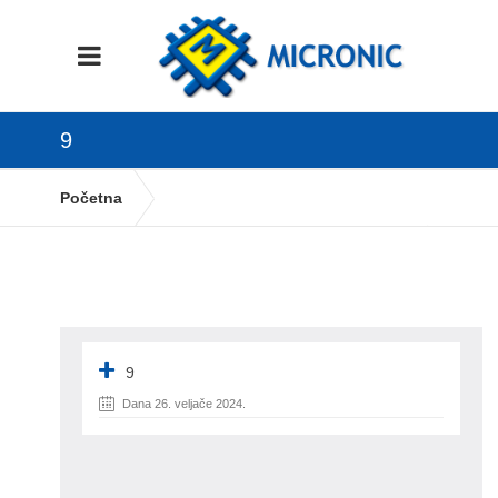
9
Početna
Otvaranje djelatnika i kopiranje na više
poduzeća
9
9
Dana 26. veljače 2024.