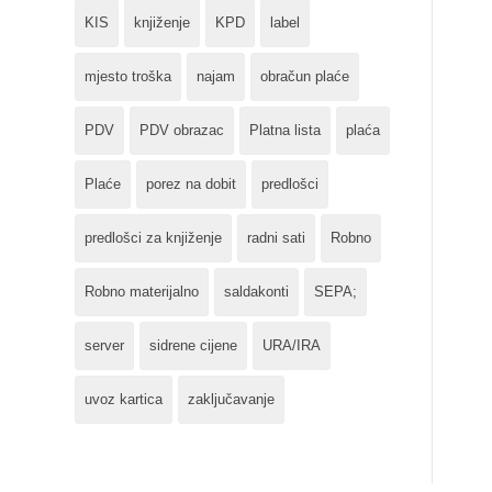
KIS
knjiženje
KPD
label
mjesto troška
najam
obračun plaće
PDV
PDV obrazac
Platna lista
plaća
Plaće
porez na dobit
predlošci
predlošci za knjiženje
radni sati
Robno
Robno materijalno
saldakonti
SEPA;
server
sidrene cijene
URA/IRA
uvoz kartica
zaključavanje