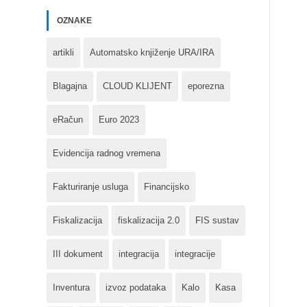
OZNAKE
artikli
Automatsko knjiženje URA/IRA
Blagajna
CLOUD KLIJENT
eporezna
eRačun
Euro 2023
Evidencija radnog vremena
Fakturiranje usluga
Financijsko
Fiskalizacija
fiskalizacija 2.0
FIS sustav
III dokument
integracija
integracije
Inventura
izvoz podataka
Kalo
Kasa