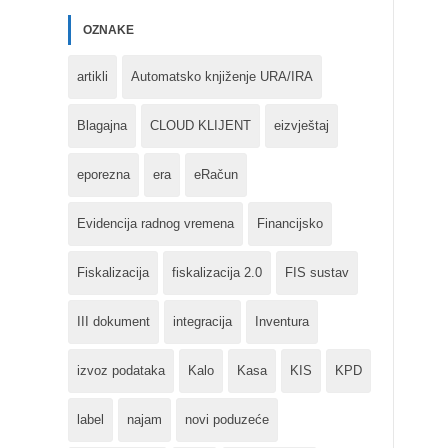
OZNAKE
artikli
Automatsko knjiženje URA/IRA
Blagajna
CLOUD KLIJENT
eizvještaj
eporezna
era
eRačun
Evidencija radnog vremena
Financijsko
Fiskalizacija
fiskalizacija 2.0
FIS sustav
III dokument
integracija
Inventura
izvoz podataka
Kalo
Kasa
KIS
KPD
label
najam
novi poduzeće