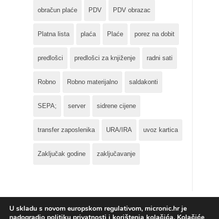
obračun plaće
PDV
PDV obrazac
Platna lista
plaća
Plaće
porez na dobit
predlošci
predlošci za knjiženje
radni sati
Robno
Robno materijalno
saldakonti
SEPA;
server
sidrene cijene
transfer zaposlenika
URA/IRA
uvoz kartica
Zaključak godine
zaključavanje
U skladu s novom europskom regulativom, micronic.hr je
nadogradio politiku privatnosti i korištenja kolačića. Kolačiće