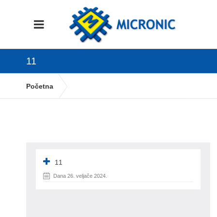
11
Početna
Otvaranje djelatnika i kopiranje na više
poduzeća
11
11
Dana 26. veljače 2024.