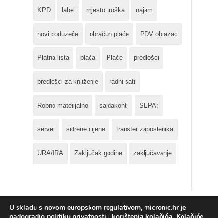
KPD
label
mjesto troška
najam
novi poduzeće
obračun plaće
PDV obrazac
Platna lista
plaća
Plaće
predlošci
predlošci za knjiženje
radni sati
Robno materijalno
saldakonti
SEPA;
server
sidrene cijene
transfer zaposlenika
URA/IRA
Zaključak godine
zaključavanje
U skladu s novom europskom regulativom, micronic.hr je
nadogradio politiku privatnosti i korištenja kolačića. Kolačiće