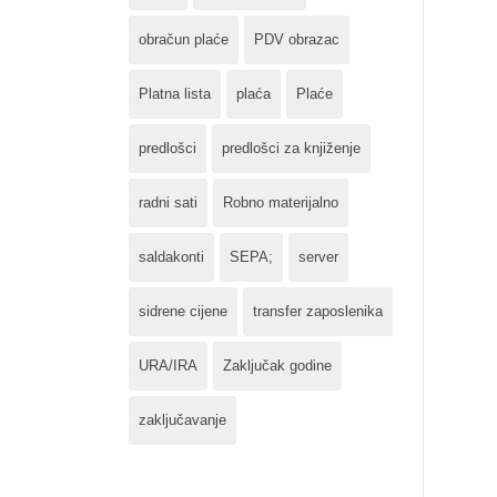
obračun plaće
PDV obrazac
Platna lista
plaća
Plaće
predlošci
predlošci za knjiženje
radni sati
Robno materijalno
saldakonti
SEPA;
server
sidrene cijene
transfer zaposlenika
URA/IRA
Zaključak godine
zaključavanje