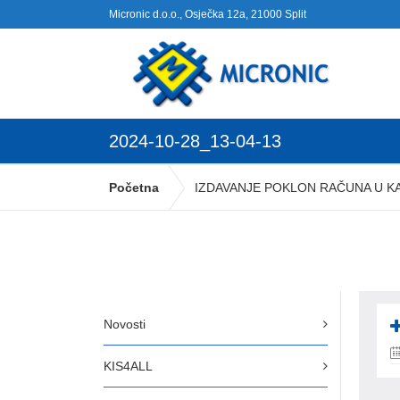
Micronic d.o.o., Osječka 12a, 21000 Split
2024-10-28_13-04-13
Početna
IZDAVANJE POKLON RAČUNA U KA
Novosti
KIS4ALL