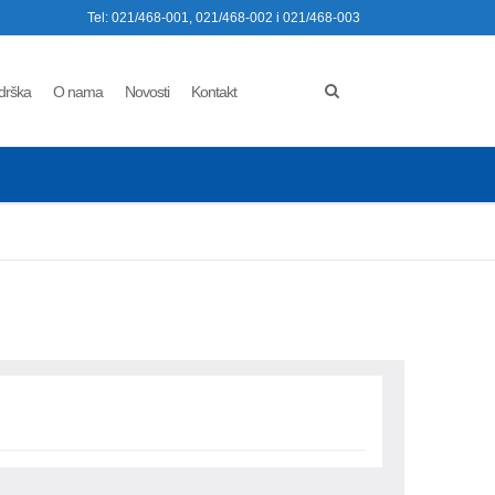
Tel: 021/468-001, 021/468-002 i 021/468-003
drška
O nama
Novosti
Kontakt