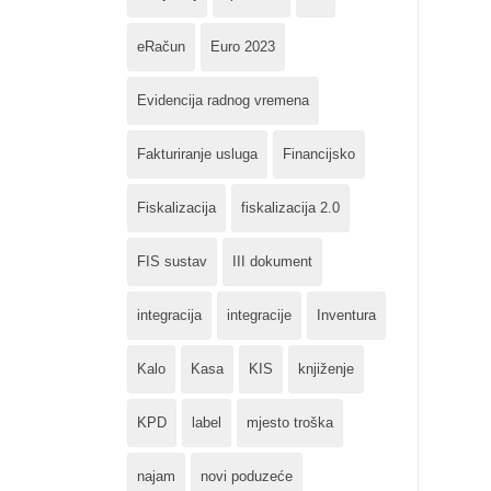
eRačun
Euro 2023
Evidencija radnog vremena
Fakturiranje usluga
Financijsko
Fiskalizacija
fiskalizacija 2.0
FIS sustav
III dokument
integracija
integracije
Inventura
Kalo
Kasa
KIS
knjiženje
KPD
label
mjesto troška
najam
novi poduzeće