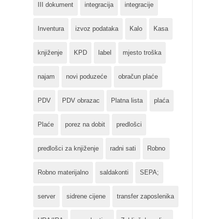
III dokument
integracija
integracije
Inventura
izvoz podataka
Kalo
Kasa
knjiženje
KPD
label
mjesto troška
najam
novi poduzeće
obračun plaće
PDV
PDV obrazac
Platna lista
plaća
Plaće
porez na dobit
predlošci
predlošci za knjiženje
radni sati
Robno
Robno materijalno
saldakonti
SEPA;
server
sidrene cijene
transfer zaposlenika