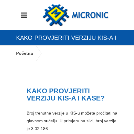
KAKO PROVJERITI VERZIJU KIS-A I
KASE?
Početna
Kako provjeriti verziju KIS-a i KASE?
KAKO PROVJERITI
VERZIJU KIS-A I KASE?
Broj trenutne verzije u KIS-u možete pročitati na
glavnom sučelju. U primjeru na slici, broj verzije
je 3.02.186