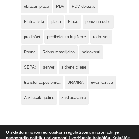
obračun plaće
PDV
PDV obrazac
Platna lista
plaća
Plaće
porez na dobit
predlošci
predlošci za knjiženje
radni sati
Robno
Robno materijalno
saldakonti
SEPA;
server
sidrene cijene
transfer zaposlenika
URA/IRA
uvoz kartica
Zaključak godine
zaključavanje
U skladu s novom europskom regulativom, micronic.hr je
nadogradio politiku privatnosti i korištenja kolačića. Kolačiće