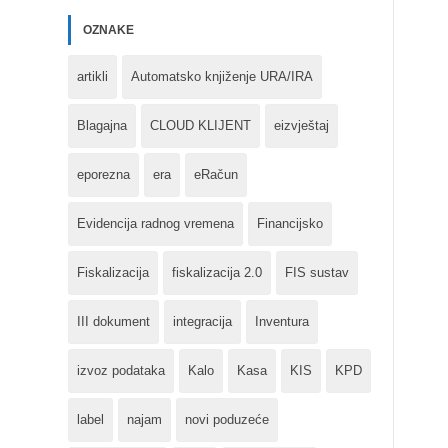
OZNAKE
artikli
Automatsko knjiženje URA/IRA
Blagajna
CLOUD KLIJENT
eizvještaj
eporezna
era
eRačun
Evidencija radnog vremena
Financijsko
Fiskalizacija
fiskalizacija 2.0
FIS sustav
III dokument
integracija
Inventura
izvoz podataka
Kalo
Kasa
KIS
KPD
label
najam
novi poduzeće