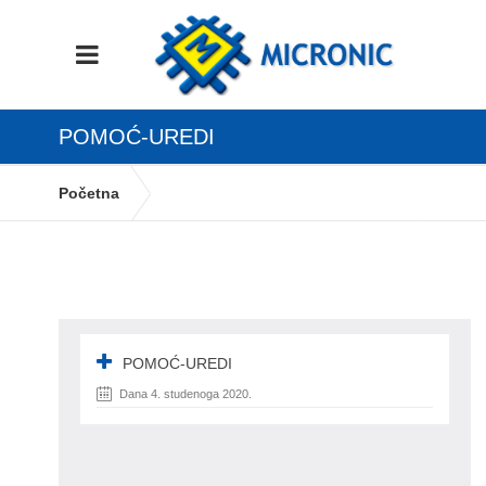
POMOĆ-UREDI
Početna
Kako dodati prečace i vizualno podesiti
aplikaciju
Pomoć-uredi
POMOĆ-UREDI
Dana 4. studenoga 2020.