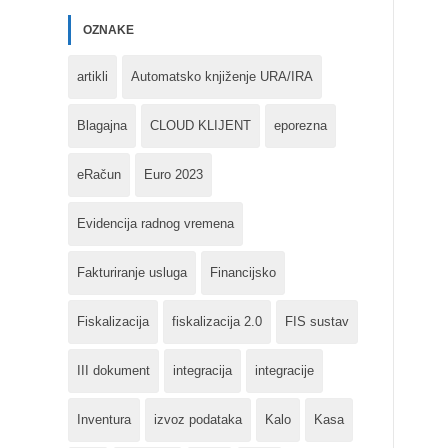
OZNAKE
artikli
Automatsko knjiženje URA/IRA
Blagajna
CLOUD KLIJENT
eporezna
eRačun
Euro 2023
Evidencija radnog vremena
Fakturiranje usluga
Financijsko
Fiskalizacija
fiskalizacija 2.0
FIS sustav
III dokument
integracija
integracije
Inventura
izvoz podataka
Kalo
Kasa