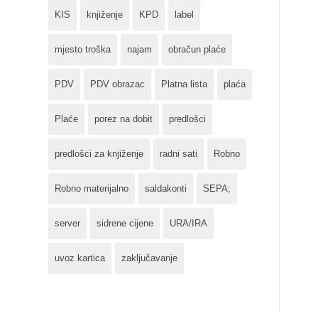
KIS
knjiženje
KPD
label
mjesto troška
najam
obračun plaće
PDV
PDV obrazac
Platna lista
plaća
Plaće
porez na dobit
predlošci
predlošci za knjiženje
radni sati
Robno
Robno materijalno
saldakonti
SEPA;
server
sidrene cijene
URA/IRA
uvoz kartica
zaključavanje