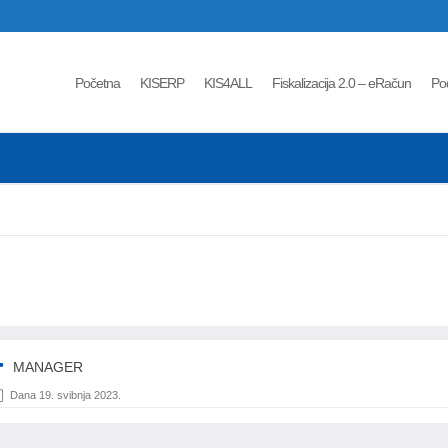
Početna
KISERP
KIS4ALL
Fiskalizacija 2.0 – eRačun
Po
MANAGER
Dana 19. svibnja 2023.