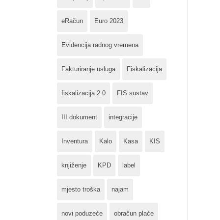
eRačun
Euro 2023
Evidencija radnog vremena
Fakturiranje usluga
Fiskalizacija
fiskalizacija 2.0
FIS sustav
III dokument
integracije
Inventura
Kalo
Kasa
KIS
knjiženje
KPD
label
mjesto troška
najam
novi poduzeće
obračun plaće