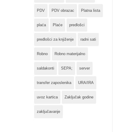
PDV
PDV obrazac
Platna lista
plaća
Plaće
predlošci
predlošci za knjiženje
radni sati
Robno
Robno materijalno
saldakonti
SEPA;
server
transfer zaposlenika
URA/IRA
uvoz kartica
Zaključak godine
zaključavanje