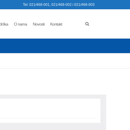
Tel: 021/468-001, 021/468-002 i 021/468-003
drška
O nama
Novosti
Kontakt