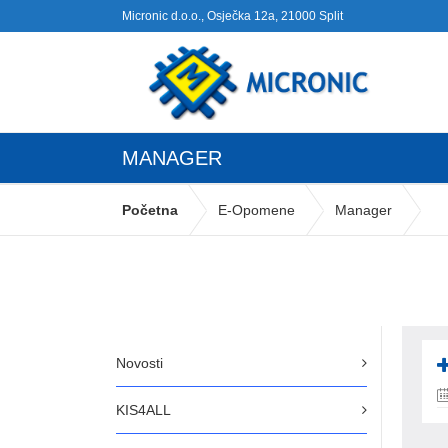
Micronic d.o.o., Osječka 12a, 21000 Split
MANAGER
Početna
E-Opomene
Manager
Novosti
KIS4ALL