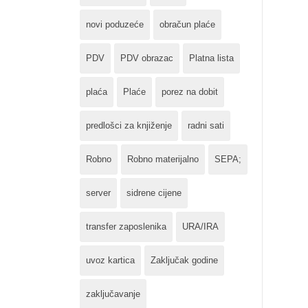
novi poduzeće
obračun plaće
PDV
PDV obrazac
Platna lista
plaća
Plaće
porez na dobit
predlošci za knjiženje
radni sati
Robno
Robno materijalno
SEPA;
server
sidrene cijene
transfer zaposlenika
URA/IRA
uvoz kartica
Zaključak godine
zaključavanje