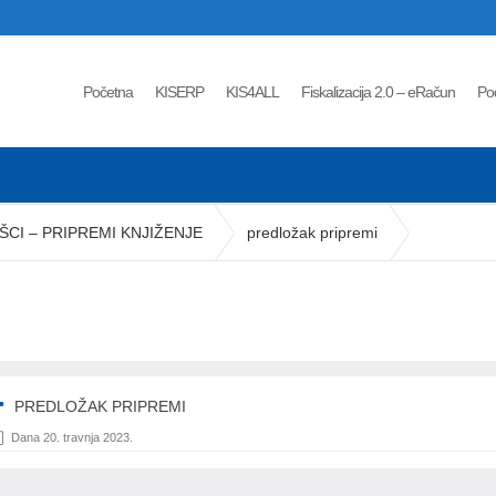
Početna
KISERP
KIS4ALL
Fiskalizacija 2.0 – eRačun
Po
CI – PRIPREMI KNJIŽENJE
predložak pripremi
PREDLOŽAK PRIPREMI
Dana 20. travnja 2023.