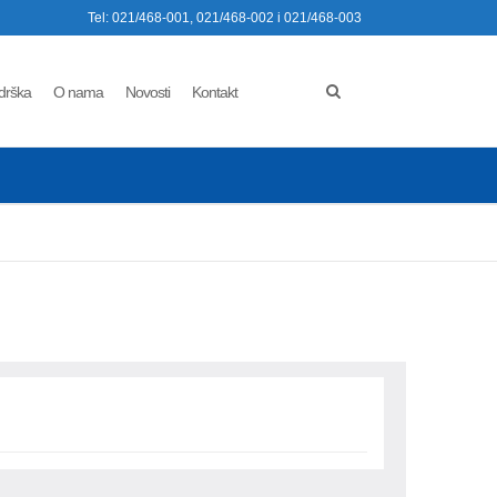
Tel: 021/468-001, 021/468-002 i 021/468-003
drška
O nama
Novosti
Kontakt