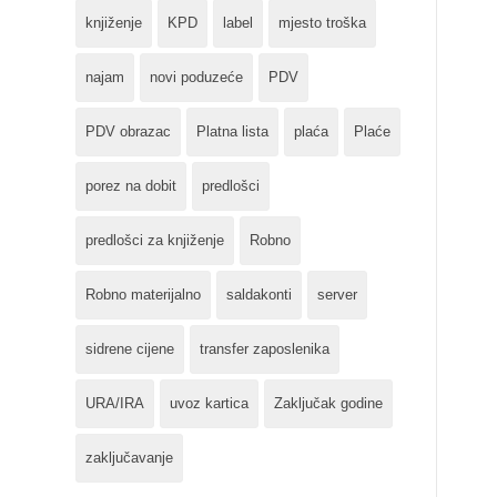
knjiženje
KPD
label
mjesto troška
najam
novi poduzeće
PDV
PDV obrazac
Platna lista
plaća
Plaće
porez na dobit
predlošci
predlošci za knjiženje
Robno
Robno materijalno
saldakonti
server
sidrene cijene
transfer zaposlenika
URA/IRA
uvoz kartica
Zaključak godine
zaključavanje