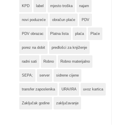
KPD
label
mjesto troška
najam
novi poduzeće
obračun plaće
PDV
PDV obrazac
Platna lista
plaća
Plaće
porez na dobit
predlošci za knjiženje
radni sati
Robno
Robno materijalno
SEPA;
server
sidrene cijene
transfer zaposlenika
URA/IRA
uvoz kartica
Zaključak godine
zaključavanje