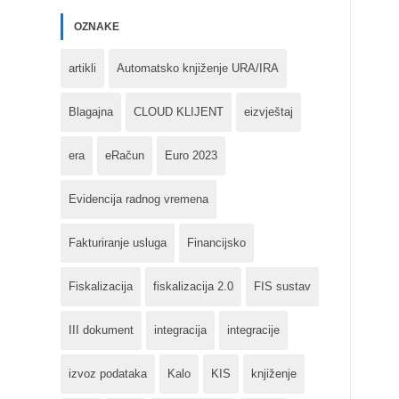
OZNAKE
artikli
Automatsko knjiženje URA/IRA
Blagajna
CLOUD KLIJENT
eizvještaj
era
eRačun
Euro 2023
Evidencija radnog vremena
Fakturiranje usluga
Financijsko
Fiskalizacija
fiskalizacija 2.0
FIS sustav
III dokument
integracija
integracije
izvoz podataka
Kalo
KIS
knjiženje