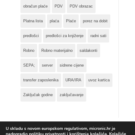
obračun plaće
PDV
PDV obrazac
Platna lista
plaća
Plaće
porez na dobit
predlošci
predlošci za knjiženje
radni sati
Robno
Robno materijalno
saldakonti
SEPA;
server
sidrene cijene
transfer zaposlenika
URA/IRA
uvoz kartica
Zaključak godine
zaključavanje
U skladu s novom europskom regulativom, micronic.hr je
nadogradio politiku privatnosti i korištenja kolačića. Kolačiće