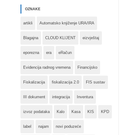
OZNAKE
artikli
Automatsko knjiženje URA/IRA
Blagajna
CLOUD KLIJENT
eizvještaj
eporezna
era
eRačun
Evidencija radnog vremena
Financijsko
Fiskalizacija
fiskalizacija 2.0
FIS sustav
III dokument
integracija
Inventura
izvoz podataka
Kalo
Kasa
KIS
KPD
label
najam
novi poduzeće