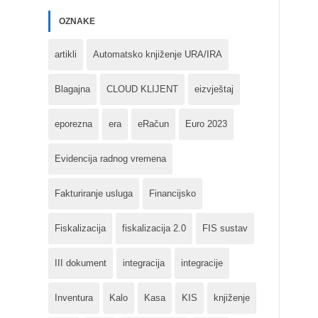
OZNAKE
artikli
Automatsko knjiženje URA/IRA
Blagajna
CLOUD KLIJENT
eizvještaj
eporezna
era
eRačun
Euro 2023
Evidencija radnog vremena
Fakturiranje usluga
Financijsko
Fiskalizacija
fiskalizacija 2.0
FIS sustav
III dokument
integracija
integracije
Inventura
Kalo
Kasa
KIS
knjiženje