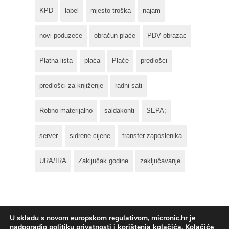
KPD
label
mjesto troška
najam
novi poduzeće
obračun plaće
PDV obrazac
Platna lista
plaća
Plaće
predlošci
predlošci za knjiženje
radni sati
Robno materijalno
saldakonti
SEPA;
server
sidrene cijene
transfer zaposlenika
URA/IRA
Zaključak godine
zaključavanje
U skladu s novom europskom regulativom, micronic.hr je
nadogradio politiku privatnosti i korištenja kolačića. Kolačiće