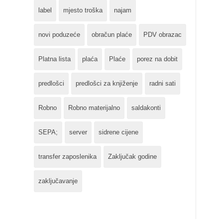
label
mjesto troška
najam
novi poduzeće
obračun plaće
PDV obrazac
Platna lista
plaća
Plaće
porez na dobit
predlošci
predlošci za knjiženje
radni sati
Robno
Robno materijalno
saldakonti
SEPA;
server
sidrene cijene
transfer zaposlenika
Zaključak godine
zaključavanje