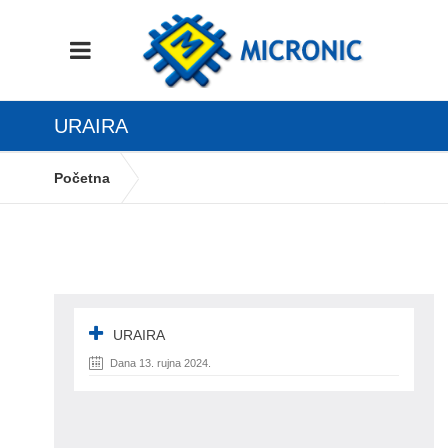
URAIRA
Početna
Postupak oporezivanja prema naplaćenim
naknadama
uraira
URAIRA
Dana 13. rujna 2024.