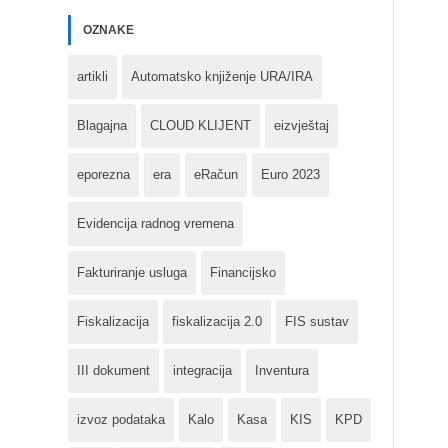
OZNAKE
artikli
Automatsko knjiženje URA/IRA
Blagajna
CLOUD KLIJENT
eizvještaj
eporezna
era
eRačun
Euro 2023
Evidencija radnog vremena
Fakturiranje usluga
Financijsko
Fiskalizacija
fiskalizacija 2.0
FIS sustav
III dokument
integracija
Inventura
izvoz podataka
Kalo
Kasa
KIS
KPD