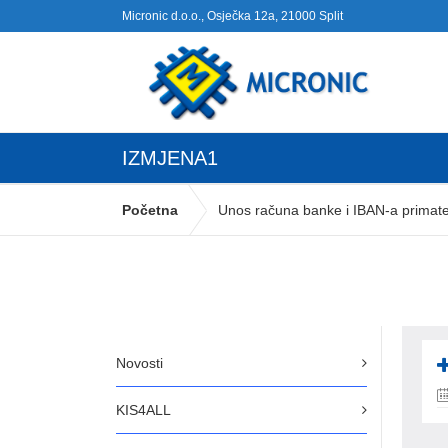
Micronic d.o.o., Osječka 12a, 21000 Split
IZMJENA1
Početna
Unos računa banke i IBAN-a primate
Novosti
KIS4ALL