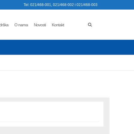
Tel: 021/468-001, 021/468-002 i 021/468-003
drška
O nama
Novosti
Kontakt