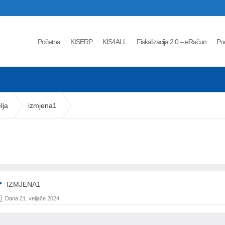
Početna
KISERP
KIS4ALL
Fiskalizacija 2.0 – eRačun
Po
lja
izmjena1
IZMJENA1
Dana 21. veljače 2024.