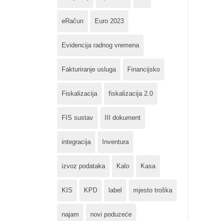
eRačun
Euro 2023
Evidencija radnog vremena
Fakturiranje usluga
Financijsko
Fiskalizacija
fiskalizacija 2.0
FIS sustav
III dokument
integracija
Inventura
izvoz podataka
Kalo
Kasa
KIS
KPD
label
mjesto troška
najam
novi poduzeće