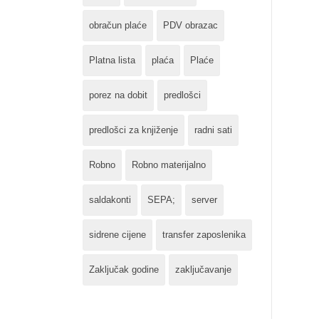
obračun plaće
PDV obrazac
Platna lista
plaća
Plaće
porez na dobit
predlošci
predlošci za knjiženje
radni sati
Robno
Robno materijalno
saldakonti
SEPA;
server
sidrene cijene
transfer zaposlenika
Zaključak godine
zaključavanje