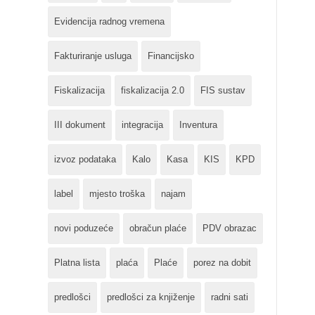
Evidencija radnog vremena
Fakturiranje usluga
Financijsko
Fiskalizacija
fiskalizacija 2.0
FIS sustav
III dokument
integracija
Inventura
izvoz podataka
Kalo
Kasa
KIS
KPD
label
mjesto troška
najam
novi poduzeće
obračun plaće
PDV obrazac
Platna lista
plaća
Plaće
porez na dobit
predlošci
predlošci za knjiženje
radni sati