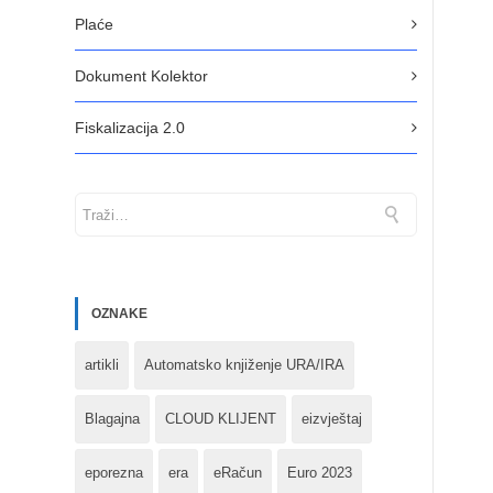
Plaće
Dokument Kolektor
Fiskalizacija 2.0
OZNAKE
artikli
Automatsko knjiženje URA/IRA
Blagajna
CLOUD KLIJENT
eizvještaj
eporezna
era
eRačun
Euro 2023