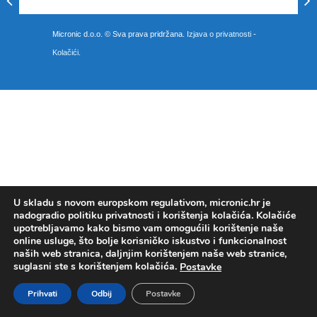
Micronic d.o.o. © Sva prava pridržana.
Izjava o privatnosti
-
Kolačići
.
U skladu s novom europskom regulativom, micronic.hr je
nadogradio politiku privatnosti i korištenja kolačića. Kolačiće
upotrebljavamo kako bismo vam omogućili korištenje naše
online usluge, što bolje korisničko iskustvo i funkcionalnost
naših web stranica, daljnjim korištenjem naše web stranice,
suglasni ste s korištenjem kolačića.
Postavke
Prihvati
Odbij
Postavke