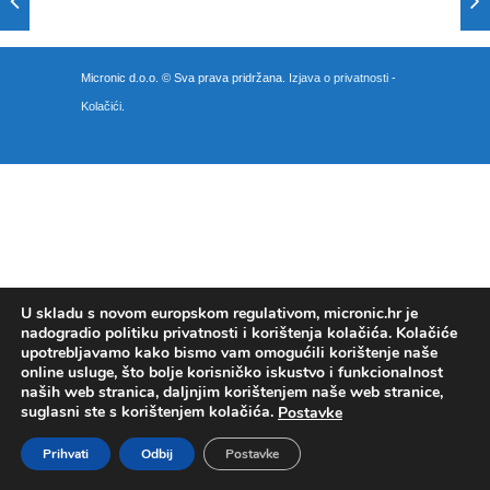
Micronic d.o.o. © Sva prava pridržana.
Izjava o privatnosti
-
Kolačići
.
U skladu s novom europskom regulativom, micronic.hr je
nadogradio politiku privatnosti i korištenja kolačića. Kolačiće
upotrebljavamo kako bismo vam omogućili korištenje naše
online usluge, što bolje korisničko iskustvo i funkcionalnost
naših web stranica, daljnjim korištenjem naše web stranice,
suglasni ste s korištenjem kolačića.
Postavke
Prihvati
Odbij
Postavke