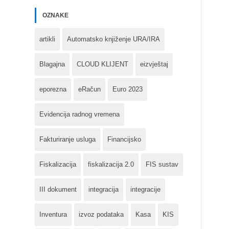
OZNAKE
artikli
Automatsko knjiženje URA/IRA
Blagajna
CLOUD KLIJENT
eizvještaj
eporezna
eRačun
Euro 2023
Evidencija radnog vremena
Fakturiranje usluga
Financijsko
Fiskalizacija
fiskalizacija 2.0
FIS sustav
III dokument
integracija
integracije
Inventura
izvoz podataka
Kasa
KIS