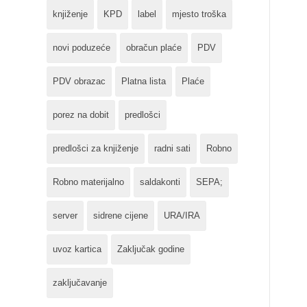
knjiženje
KPD
label
mjesto troška
novi poduzeće
obračun plaće
PDV
PDV obrazac
Platna lista
Plaće
porez na dobit
predlošci
predlošci za knjiženje
radni sati
Robno
Robno materijalno
saldakonti
SEPA;
server
sidrene cijene
URA/IRA
uvoz kartica
Zaključak godine
zaključavanje