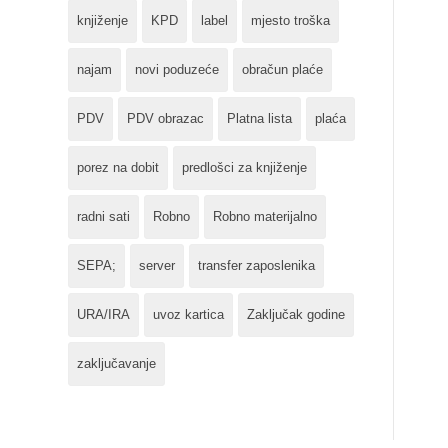
knjiženje
KPD
label
mjesto troška
najam
novi poduzeće
obračun plaće
PDV
PDV obrazac
Platna lista
plaća
porez na dobit
predlošci za knjiženje
radni sati
Robno
Robno materijalno
SEPA;
server
transfer zaposlenika
URA/IRA
uvoz kartica
Zaključak godine
zaključavanje