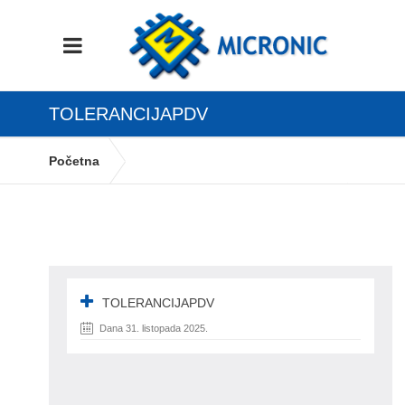
TOLERANCIJAPDV
Početna
Izračun tolerancije PDV i knjiženja konta
prihoda po stopama
tolerancijapdv
TOLERANCIJAPDV
Dana 31. listopada 2025.