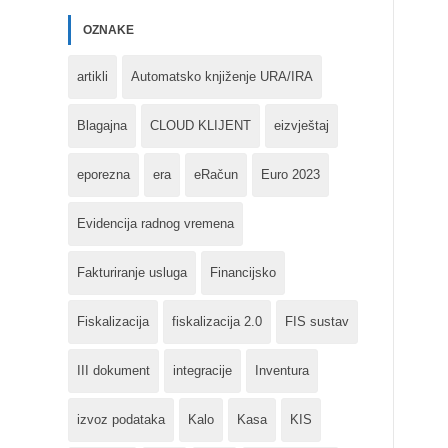
OZNAKE
artikli
Automatsko knjiženje URA/IRA
Blagajna
CLOUD KLIJENT
eizvještaj
eporezna
era
eRačun
Euro 2023
Evidencija radnog vremena
Fakturiranje usluga
Financijsko
Fiskalizacija
fiskalizacija 2.0
FIS sustav
III dokument
integracije
Inventura
izvoz podataka
Kalo
Kasa
KIS