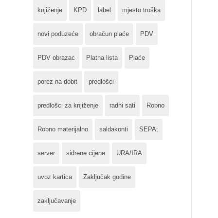
knjiženje
KPD
label
mjesto troška
novi poduzeće
obračun plaće
PDV
PDV obrazac
Platna lista
Plaće
porez na dobit
predlošci
predlošci za knjiženje
radni sati
Robno
Robno materijalno
saldakonti
SEPA;
server
sidrene cijene
URA/IRA
uvoz kartica
Zaključak godine
zaključavanje