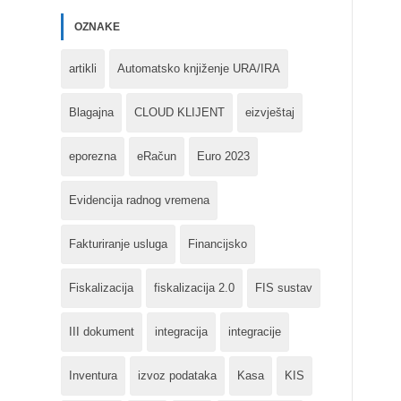
OZNAKE
artikli
Automatsko knjiženje URA/IRA
Blagajna
CLOUD KLIJENT
eizvještaj
eporezna
eRačun
Euro 2023
Evidencija radnog vremena
Fakturiranje usluga
Financijsko
Fiskalizacija
fiskalizacija 2.0
FIS sustav
III dokument
integracija
integracije
Inventura
izvoz podataka
Kasa
KIS