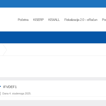
Početna
KISERP
KIS4ALL
Fiskalizacija 2.0 – eRačun
Po
IFVDEF1
Dana 4. studenoga 2025.