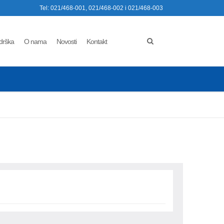
Tel: 021/468-001, 021/468-002 i 021/468-003
drška
O nama
Novosti
Kontakt