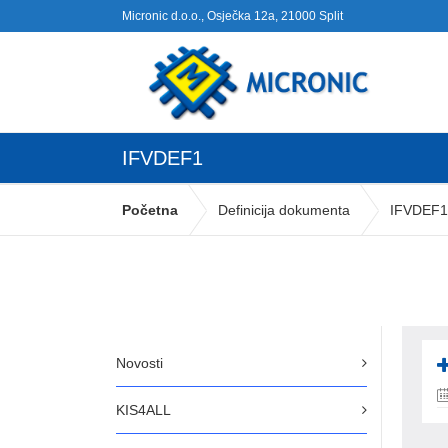
Micronic d.o.o., Osječka 12a, 21000 Split
IFVDEF1
Početna
Definicija dokumenta
IFVDEF1
Novosti
KIS4ALL