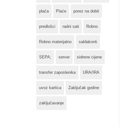
plaća
Plaće
porez na dobit
predlošci
radni sati
Robno
Robno materijalno
saldakonti
SEPA;
server
sidrene cijene
transfer zaposlenika
URA/IRA
uvoz kartica
Zaključak godine
zaključavanje