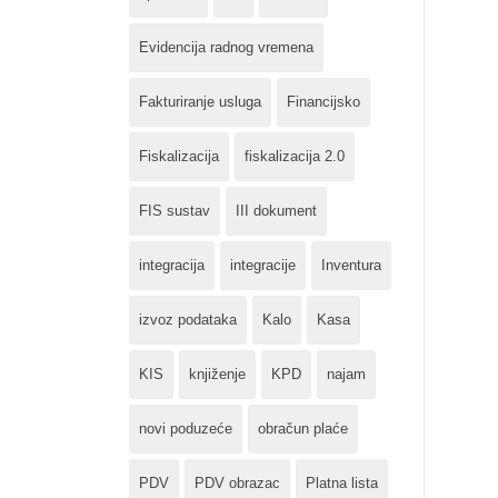
Evidencija radnog vremena
Fakturiranje usluga
Financijsko
Fiskalizacija
fiskalizacija 2.0
FIS sustav
III dokument
integracija
integracije
Inventura
izvoz podataka
Kalo
Kasa
KIS
knjiženje
KPD
najam
novi poduzeće
obračun plaće
PDV
PDV obrazac
Platna lista